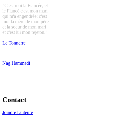
"C'est moi la Fiancée, et
le Fiancé c'est mon mari
qui m'a engendrée; c'est
moi la mère de mon père
et la soeur de mon mari
et c'est lui mon rejeton."
Le Tonnerre
Nag Hammadi
Contact
Joindre l'auteure