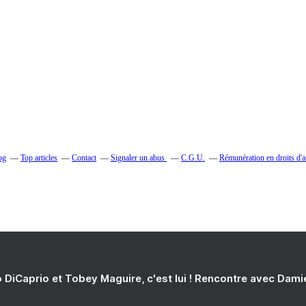
og
Top articles
Contact
Signaler un abus
C.G.U.
Rémunération en droits d'a
 DiCaprio et Tobey Maguire, c'est lui ! Rencontre avec Dam