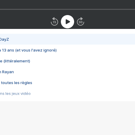
 DayZ
 a 13 ans (et vous l'avez ignoré)
e (littéralement)
im Rayan
 toutes les règles
s les jeux vidéo
us choquant de Rockstar ? - Le scandale BULLY
e plus moche de Steam
du RÊVE tourne au CAUCHEMAR