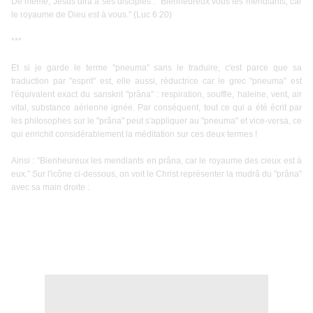
De même, Jésus dira à ses disciples : "Bienheureux vous les mendiants, car
le royaume de Dieu est à vous." (Luc 6:20)
***
Et si je garde le terme "pneuma" sans le traduire, c'est parce que sa
traduction par "esprit" est, elle aussi, réductrice car le grec "pneuma" est
l'équivalent exact du sanskrit "prâna" : respiration, souffle, haleine, vent, air
vital, substance aérienne ignée. Par conséquent, tout ce qui a été écrit par
les philosophes sur le "prâna" peut s'appliquer au "pneuma" et vice-versa, ce
qui enrichit considérablement la méditation sur ces deux termes !
Ainsi : "Bienheureux les mendiants en prâna, car le royaume des cieux est à
eux." Sur l'icône ci-dessous, on voit le Christ représenter la mudrâ du "prâna"
avec sa main droite :