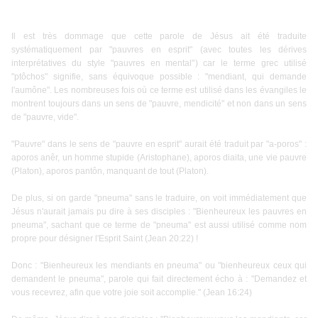
Il est très dommage que cette parole de Jésus ait été traduite
systématiquement par "pauvres en esprit" (avec toutes les dérives
interprétatives du style "pauvres en mental") car le terme grec utilisé
"ptôchos" signifie, sans équivoque possible : "mendiant, qui demande
l'aumône". Les nombreuses fois où ce terme est utilisé dans les évangiles le
montrent toujours dans un sens de "pauvre, mendicité" et non dans un sens
de "pauvre, vide".
"Pauvre" dans le sens de "pauvre en esprit" aurait été traduit par "a-poros" :
aporos anêr, un homme stupide (Aristophane), aporos diaita, une vie pauvre
(Platon), aporos pantôn, manquant de tout (Platon).
De plus, si on garde "pneuma" sans le traduire, on voit immédiatement que
Jésus n'aurait jamais pu dire à ses disciples : "Bienheureux les pauvres en
pneuma", sachant que ce terme de "pneuma" est aussi utilisé comme nom
propre pour désigner l'Esprit Saint (Jean 20:22) !
Donc : "Bienheureux les mendiants en pneuma" ou "bienheureux ceux qui
demandent le pneuma", parole qui fait directement écho à : "Demandez et
vous recevrez, afin que votre joie soit accomplie." (Jean 16:24)