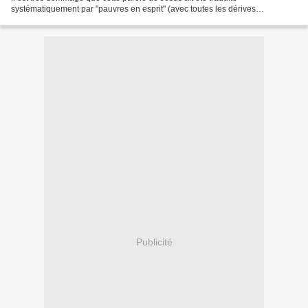
systématiquement par "pauvres en esprit" (avec toutes les dérives
interprétatives du style "pauvres en mental") car...
Publicité