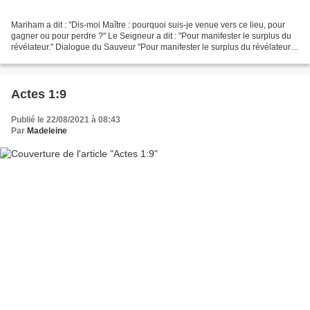
Mariham a dit : "Dis-moi Maître : pourquoi suis-je venue vers ce lieu, pour
gagner ou pour perdre ?" Le Seigneur a dit : "Pour manifester le surplus du
révélateur." Dialogue du Sauveur "Pour manifester le surplus du révélateur"
(ma traduction du copte)...
Actes 1:9
Publié le 22/08/2021 à 08:43
Par
Madeleine