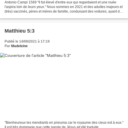
Antonio Campi 1569 "Il fut élevé d'entre eux qui regardaient et une nuée
l'aspira loin de leurs yeux." Nous sommes en 2021 et des adultes majeurs et
(très) vaccinés, pères et mères de famille, conduisant des voitures, ayant des
responsabilités au travail,...
Matthieu 5:3
Publié le 14/08/2021 à 17:19
Par
Madeleine
"Bienheureux les mendiants en pneuma car le royaume des cieux est à eux."
Il est très dommage que cette parole de Jésus ait été traduite