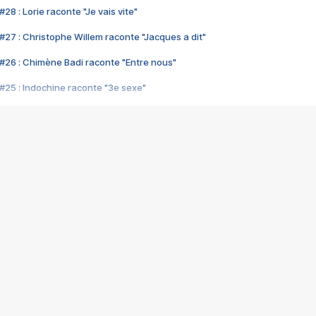
28 : Lorie raconte "Je vais vite"
#27 : Christophe Willem raconte "Jacques a dit"
#26 : Chimène Badi raconte "Entre nous"
#25 : Indochine raconte "3e sexe"
#24 : Zaho raconte "C'est chelou"
#23 : Patrick Bruel raconte "Au café des délices"
#22 : Kyo raconte "Le chemin"
#21 : Nolwenn Leroy raconte "Cassé"
#20 : Patrick Hernandez raconte "Born to be alive"
#19 : Lorie raconte "Près de moi"
#18 : Michael Jones raconte "A nos actes manqués" (avec Jean-Jacque
#17 : Khaled raconte "Aïcha"